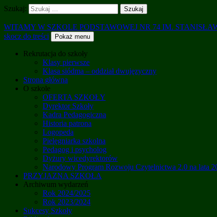
Szukaj:
WITAMY W SZKOLE PODSTAWOWEJ NR 74 IM. STANISŁ
skocz do treści
Pokaż menu
Rekrutacja do szkoły
Klasy pierwsze
Klasa siódma – oddział dwujęzyczny
Strona główna
O szkole
OFERTA SZKOŁY
Dyrektor Szkoły
Kadra Pedagogiczna
Historia patrona
Logopeda
Pielęgniarka szkolna
Pedagog i psycholog
Dyżury wicedyrektorów
Narodowy Program Rozwoju Czytelnictwa 2.0 na lata 
PRZYJAZNA SZKOŁA
Archiwum wydarzeń
Rok 2024/2025
Rok 2023/2024
Sukcesy Szkoły