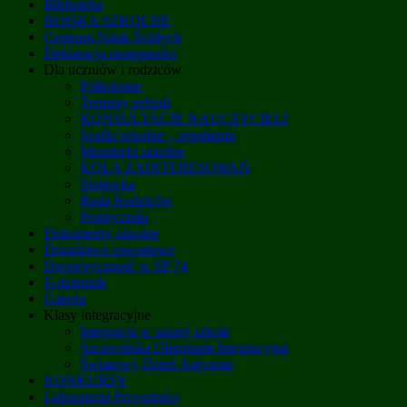
Biblioteka
BOISKA SZKOLNE
Centrum Nauk Ścisłych
Deklaracja dostępności
Dla uczniów i rodziców
Półkolonie
Terminy zebrań
KONSULTACJE NAUCZYCIELI
Szafki szkolne – regulamin
Mundurki szkolne
KOŁA ZAINTERESOWAŃ
Stołówka
Rada Rodziców
Podręczniki
Dokumenty szkolne
Doradztwo zawodowe
Dwujęzyczność w SP 74
E-dziennik
Galeria
Klasy integracyjne
Integracja w naszej szkole
Szczecińska Olimpiada Integracyjna
Światowy Dzień Autyzmu
KONKURSY
Laboratoria Przyszłości