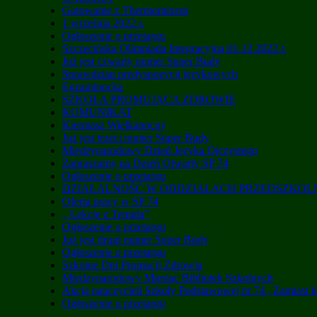
Gotowanie z Thermomixem
1 września 2022 r.
Ogłoszenie o przetargu
Szczecińska Olimpiada Integracyjna 01.12.2022 r.
Już jest czwarty numer Super Budy
Sprawdzian predyspozycji językowych
Egzaminocka
SZKOŁA PROMUJĄCA ZDROWIE
KOMUNIKAT
Kiermasz Wielkanocny
Już jest trzeci numer Super Budy
Międzynarodowy Dzień Języka Ojczystego
Zapraszamy na Dzień Otwarty SP 74
Ogłoszenie o przetargu
DZIAŁALNOŚĆ W ODDZIAŁACH PRZEDSZKO
Oferta pracy w SP 74
„ Lekcje z Temidą”
Ogłoszenie o przetargu
Już jest drugi numer Super Budy
Ogłoszenie o przetargu
Szkolne Dni Promocji Zdrowia
Międzynarodowy Miesiąc Bibliotek Szkolnych
Akcja nauczycieli Szkoły Podstawowej nr 74 „Zamiast 
Ogłoszenie o przetargu