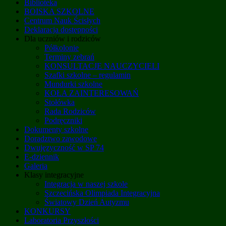
Biblioteka
BOISKA SZKOLNE
Centrum Nauk Ścisłych
Deklaracja dostępności
Dla uczniów i rodziców
Półkolonie
Terminy zebrań
KONSULTACJE NAUCZYCIELI
Szafki szkolne – regulamin
Mundurki szkolne
KOŁA ZAINTERESOWAŃ
Stołówka
Rada Rodziców
Podręczniki
Dokumenty szkolne
Doradztwo zawodowe
Dwujęzyczność w SP 74
E-dziennik
Galeria
Klasy integracyjne
Integracja w naszej szkole
Szczecińska Olimpiada Integracyjna
Światowy Dzień Autyzmu
KONKURSY
Laboratoria Przyszłości