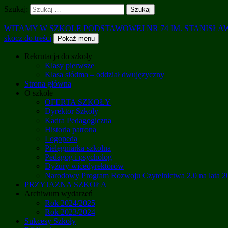
Szukaj:
WITAMY W SZKOLE PODSTAWOWEJ NR 74 IM. STANISŁ
skocz do treści
Pokaż menu
Rekrutacja do szkoły
Klasy pierwsze
Klasa siódma – oddział dwujęzyczny
Strona główna
O szkole
OFERTA SZKOŁY
Dyrektor Szkoły
Kadra Pedagogiczna
Historia patrona
Logopeda
Pielęgniarka szkolna
Pedagog i psycholog
Dyżury wicedyrektorów
Narodowy Program Rozwoju Czytelnictwa 2.0 na lata 
PRZYJAZNA SZKOŁA
Archiwum wydarzeń
Rok 2024/2025
Rok 2023/2024
Sukcesy Szkoły