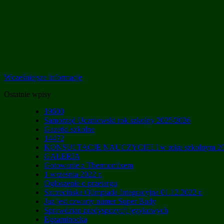
Wcześniejsze informacje
Ostatnie wpisy
19600
Samorząd Uczniowski rok szkolny 2025/2026
Gazetki szkolne
14472
KONSULTACJE NAUCZYCIELI w roku szkolnym 20
GALERIA
Gotowanie z Thermomixem
1 września 2022 r.
Ogłoszenie o przetargu
Szczecińska Olimpiada Integracyjna 01.12.2022 r.
Już jest czwarty numer Super Budy
Sprawdzian predyspozycji językowych
Egzaminocka