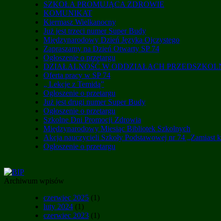
SZKOŁA PROMUJĄCA ZDROWIE
KOMUNIKAT
Kiermasz Wielkanocny
Już jest trzeci numer Super Budy
Międzynarodowy Dzień Języka Ojczystego
Zapraszamy na Dzień Otwarty SP 74
Ogłoszenie o przetargu
DZIAŁALNOŚĆ W ODDZIAŁACH PRZEDSZKO
Oferta pracy w SP 74
„ Lekcje z Temidą”
Ogłoszenie o przetargu
Już jest drugi numer Super Budy
Ogłoszenie o przetargu
Szkolne Dni Promocji Zdrowia
Międzynarodowy Miesiąc Bibliotek Szkolnych
Akcja nauczycieli Szkoły Podstawowej nr 74 „Zamiast 
Ogłoszenie o przetargu
Archiwum wpisów
czerwiec 2025
(1)
luty 2024
(1)
czerwiec 2023
(1)