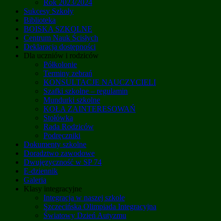
Rok 2023/2024
Sukcesy Szkoły
Biblioteka
BOISKA SZKOLNE
Centrum Nauk Ścisłych
Deklaracja dostępności
Dla uczniów i rodziców
Półkolonie
Terminy zebrań
KONSULTACJE NAUCZYCIELI
Szafki szkolne – regulamin
Mundurki szkolne
KOŁA ZAINTERESOWAŃ
Stołówka
Rada Rodziców
Podręczniki
Dokumenty szkolne
Doradztwo zawodowe
Dwujęzyczność w SP 74
E-dziennik
Galeria
Klasy integracyjne
Integracja w naszej szkole
Szczecińska Olimpiada Integracyjna
Światowy Dzień Autyzmu