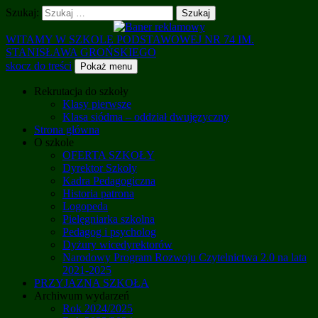
Szukaj:
WITAMY W SZKOLE PODSTAWOWEJ NR 74 IM.
STANISŁAWA GROŃSKIEGO
skocz do treści
Pokaż menu
Rekrutacja do szkoły
Klasy pierwsze
Klasa siódma – oddział dwujęzyczny
Strona główna
O szkole
OFERTA SZKOŁY
Dyrektor Szkoły
Kadra Pedagogiczna
Historia patrona
Logopeda
Pielęgniarka szkolna
Pedagog i psycholog
Dyżury wicedyrektorów
Narodowy Program Rozwoju Czytelnictwa 2.0 na lata
2021-2025
PRZYJAZNA SZKOŁA
Archiwum wydarzeń
Rok 2024/2025