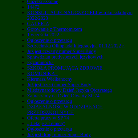
Gazetki szkolne
14472
KONSULTACJE NAUCZYCIELI w roku szkolnym
2022/2023
GALERIA
Gotowanie z Thermomixem
1 września 2022 r.
Ogłoszenie o przetargu
Szczecińska Olimpiada Integracyjna 01.12.2022 r.
Już jest czwarty numer Super Budy
Sprawdzian predyspozycji językowych
Egzaminocka
SZKOŁA PROMUJĄCA ZDROWIE
KOMUNIKAT
Kiermasz Wielkanocny
Już jest trzeci numer Super Budy
Międzynarodowy Dzień Języka Ojczystego
Zapraszamy na Dzień Otwarty SP 74
Ogłoszenie o przetargu
DZIAŁALNOŚĆ W ODDZIAŁACH
PRZEDSZKOLNYCH
Oferta pracy w SP 74
„ Lekcje z Temidą”
Ogłoszenie o przetargu
Już jest drugi numer Super Budy