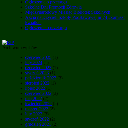
Ogłoszenie o przetargu
Szkolne Dni Promocji Zdrowia
Międzynarodowy Miesiąc Bibliotek Szkolnych
Akcja nauczycieli Szkoły Podstawowej nr 74 „Zamiast
kwiatka”
Ogłoszenie o przetargu
Archiwum wpisów
czerwiec 2025
(1)
luty 2024
(1)
czerwiec 2023
(1)
styczeń 2023
(1)
październik 2022
(3)
sierpień 2022
(1)
lipiec 2022
(1)
czerwiec 2022
(3)
maj 2022
(2)
kwiecień 2022
(2)
marzec 2022
(2)
luty 2022
(3)
styczeń 2022
(2)
grudzień 2021
(2)