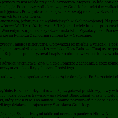
 pomocy zyskał wśród przyjaciół przydomek Mojżesz. Wśród polskich t
tiach gór. Potem przyszedł okres wojny; Groński brał udział w walkac
miejętności. Po wojnie osiedlił się wraz ze swoją rodziną w Szczecinie
wanych turystyką górską.
rzanoznawcą, jedynym z najwybitniejszych w skali powojennej. Na pocz
wórców.W PTK (późniejszym PTTK) pełnił wiele funkcji społecznych
e z Wincentym Zającem założył Szczeciński Klub Wysokogórski. Praco
rwsze na Pomorzu Zachodnim schronisko w Szczecinie.
przyrody i miejsca historyczne. Oprowadzał po mieście wycieczki, a p
hętniej prowadził je w podszczecińskie Góry Bukowe. Tutaj też rozpo
ejon ten spopularyzował i napisał o nim pierwszy polski przewodnik
ach.
i górskieji taternictwa. Znał On całe Pomorze Zachodnie, a szczególn
awczym zostało odkrytych przez Grońskiego.
owe, liczne spotkania z młodzieżą i z dorosłymi. Po Szczecinie i okol
zczególnie. Razem z kolegami również przygotował polskie wyprawy w i
y, gdzie podczas trawersowania Mount Blanc zginął wraz z jugosłow
, który śpieszył Mu na ratunek. Pomimo poszukiwań nie odnaleziono ci
ielkiego działacza i krajoznawcy Stanisława Grońskiego.
rskiego. Symbolicznymi tablicami uczczono pamięć o Nim w Alpach 