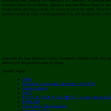
tatrzańskim pod Osterną i na cmentarzu w Chamonix. Na pamiątkowej
turystyki Ziemi Szczecińskiej. Zginął w masywie Mount Blanc w sie
skraju której stoi nasza szkoła. Tu wytyczał pierwsze szlaki, którym
podziwu postacią. Głaz z tablicą pamiątkową, stał się miejscem, o k
Szacunek dla Jego dokonań i zalety charakteru zbudziły myśl, aby sta
pierwszych dni przekroczenia jej progu.
Ostatnie wpisy
19600
Samorząd Uczniowski rok szkolny 2025/2026
Gazetki szkolne
14472
KONSULTACJE NAUCZYCIELI w roku szkolnym 20
GALERIA
Gotowanie z Thermomixem
1 września 2022 r.