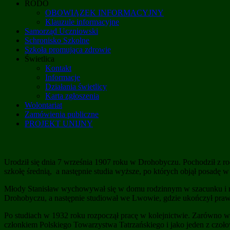
RODO
OBOWIĄZEK INFORMACYJNY
Klauzule informacyjne
Samorząd Uczniowski
Schronisko Szkolne
Szkoła promująca zdrowie
Świetlica
Kontakt
Informacje
Działania świetlicy
Karta zgłoszenia
Wolontariat
Zamówienia publiczne
PROJEKT UNIJNY
Urodził się dnia 7 września 1907 roku w Drohobyczu. Pochodził z ro
szkołę średnią, a następnie studia wyższe, po których objął posadę
Młody Stanisław wychowywał się w domu rodzinnym w szacunku i miłoś
Drohobyczu, a następnie studiował we Lwowie, gdzie ukończył pra
Po studiach w 1932 roku rozpoczął pracę w kolejnictwie. Zarówno w 
członkiem Polskiego Towarzystwa Tatrzańskiego i jako jeden z czoł