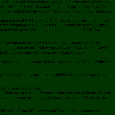
aterników był autorytetem ze względu na liczne trudne przejścia w
h Polski Podziemnej. Doskonała znajomość gór i trudnych przejść
 i tutaj nadal pracował w PKP. Naturalnie o górach i pracy społecznej
ątku pracował w PTT jak i w PTK. Później związał się bardzo ściśle
: był członkiem zarządu Okręg PTTK, członkiem zarządu Oddziału
wał aktywnie przez wiele lat w komisji komunikacji WRN. Razem z
óźniej szkolił kadry nowych przewodników. Organizował piesze
czął akcję znakowania szlaków turystycznych. Łącznie pozostawił
 pt. ,,Knieja Bukowa”. Tu też prowadził szkolenie
ie Dolne Przyodrze. Znakował trasy turystyczne na Wyspie Wolin i w
icy oprowadził tysiące ludzi z całej Polski, zaszczepiając bakcyl
nne, wyższe góry świata.
iańskimi towarzyszami. Przypuszczalnie porwała go lawina. W tym
ała – nieznany jest biały grób, który kryje zwłoki Mojżesza. Na
Julijskich, Górach Bukowych pod Szczecinem, na cmentarzu