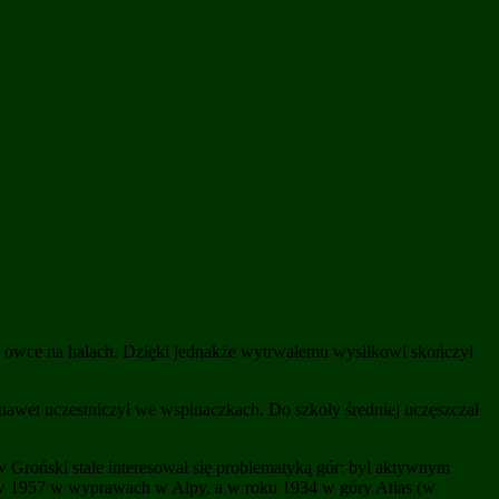
asł owce na halach. Dzięki jednakże wytrwałemu wysiłkowi skończył
nawet uczestniczył we wspinaczkach. Do szkoły średniej uczęszczał
w Groński stale interesował się problematyką gór: był aktywnym
az w 1957 w wyprawach w Alpy, a w roku 1934 w góry Atlas (w