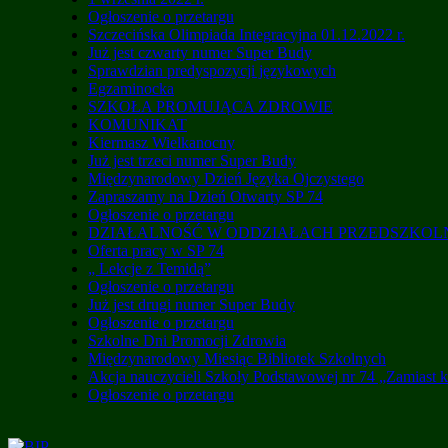
Ogłoszenie o przetargu
Szczecińska Olimpiada Integracyjna 01.12.2022 r.
Już jest czwarty numer Super Budy
Sprawdzian predyspozycji językowych
Egzaminocka
SZKOŁA PROMUJĄCA ZDROWIE
KOMUNIKAT
Kiermasz Wielkanocny
Już jest trzeci numer Super Budy
Międzynarodowy Dzień Języka Ojczystego
Zapraszamy na Dzień Otwarty SP 74
Ogłoszenie o przetargu
DZIAŁALNOŚĆ W ODDZIAŁACH PRZEDSZKO
Oferta pracy w SP 74
„ Lekcje z Temidą”
Ogłoszenie o przetargu
Już jest drugi numer Super Budy
Ogłoszenie o przetargu
Szkolne Dni Promocji Zdrowia
Międzynarodowy Miesiąc Bibliotek Szkolnych
Akcja nauczycieli Szkoły Podstawowej nr 74 „Zamiast 
Ogłoszenie o przetargu