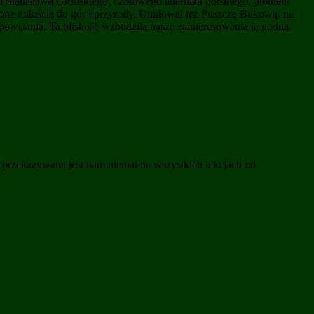
Stanisława Grońskiego, czołowego taternika polskiego, pioniera
one miłością do gór i przyrody. Umiłował też Puszczę Bukową, na
 powstania. Ta bliskość wzbudziła nasze zainteresowania tą godną
ci przekazywana jest nam niemal na wszystkich lekcjach od