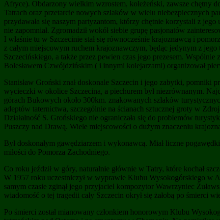
Afryce). Obdarzony wielkim wzrostem, koleżeński, zawsze chętny do
Tatrach oraz przetarcie nowych szlaków w wielu niebezpiecznych par
przydawała się naszym partyzantom, którzy chętnie korzystali z jego u
nie zapomniał. Zgromadził wokół siebie grupę pasjonatów zaintereso
I właśnie tu w Szczecinie stał się równocześnie krajoznawcą i pomo
z całym miejscowym ruchem krajoznawczym, będąc jedynym z jego t
Szczecińskiego, a także przez pewien czas jego prezesem. Wspólni
Bolesławem Czwójdzińskim ( i innymi kolejarzami) organizował pie
Stanisław Groński znał doskonale Szczecin i jego zabytki, pomniki 
wycieczki w okolice Szczecina, a piechurem był niezrównanym. Najc
górach Bukowych około 300km. znakowanych szlaków turystycznych. R
adeptów taternictwa, szczególnie na ścianach sztucznej groty w Zdroj
Działalność S. Grońskiego nie ograniczała się do problemów turystyk
Puszczy nad Drawą. Wiele miejscowości o dużym znaczeniu krajozn
Był doskonałym gawędziarzem i wykonawcą. Miał liczne pogawędki radi
miłości do Pomorza Zachodniego.
Co roku jeździł w góry, naturalnie głównie w Tatry, które kochał s
W 1957 roku uczestniczył w wyprawie Klubu Wysokogórskiego w Alp
samym czasie zginął jego przyjaciel kompozytor Wawrzyniec Żuławski
wiadomość o tej tragedii cały Szczecin okrył się żałobą po śmierci w
Po śmierci został mianowany członkiem honorowym Klubu Wysokogó