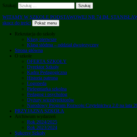
Szukaj:
WITAMY W SZKOLE PODSTAWOWEJ NR 74 IM. STANISŁ
skocz do treści
Pokaż menu
Rekrutacja do szkoły
Klasy pierwsze
Klasa siódma – oddział dwujęzyczny
Strona główna
O szkole
OFERTA SZKOŁY
Dyrektor Szkoły
Kadra Pedagogiczna
Historia patrona
Logopeda
Pielęgniarka szkolna
Pedagog i psycholog
Dyżury wicedyrektorów
Narodowy Program Rozwoju Czytelnictwa 2.0 na lata 
PRZYJAZNA SZKOŁA
Archiwum wydarzeń
Rok 2024/2025
Rok 2023/2024
Sukcesy Szkoły