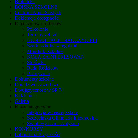
Biblioteka
BOISKA SZKOLNE
Centrum Nauk Ścisłych
Deklaracja dostępności
Dla uczniów i rodziców
Półkolonie
Terminy zebrań
KONSULTACJE NAUCZYCIELI
Szafki szkolne – regulamin
Mundurki szkolne
KOŁA ZAINTERESOWAŃ
Stołówka
Rada Rodziców
Podręczniki
Dokumenty szkolne
Doradztwo zawodowe
Dwujęzyczność w SP 74
E-dziennik
Galeria
Klasy integracyjne
Integracja w naszej szkole
Szczecińska Olimpiada Integracyjna
Światowy Dzień Autyzmu
KONKURSY
Laboratoria Przyszłości