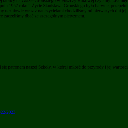
 tablicy na Głazie Grońskiego w Puszczy Bukowej czytamy: ,,Pamięci 
rpniu 1957 roku”. Życie Stanisława Grońskiego było barwne, przepełni
i my uczniowie wraz z nauczycielami chodziliśmy od pierwszych dni jej
tóre zaczęliśmy dbać ze szczególnym pietyzmem.
ł się patronem naszej Szkoły, w której miłość do przyrody i jej wartoś
22/2023