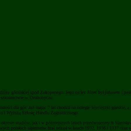
dziny góralskiej spod Zakopanego. Jego ojciec Józef był juhasem i p
 w szkolnictwie w Drohobyczu.
ci dla gór. Już mając 7 lat chodził na odległe wycieczki górskie, a 
wo i Wyższą Szkołę Handlu Zagranicznego.
okresie studiów, jak i w późniejszych latach przedwojennych Stanisła
owych polskich alpinistów brał udział w latach 1932, 1936 i 1937 or