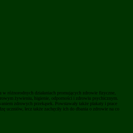
ła w różnorodnych działaniach promujących zdrowie fizyczne,
drowym żywieniu, higienie, odporności i zdrowiu psychicznym.
ywaniem zdrowych przekąsek. Powstawały także plakaty i prace
dzę uczniów, lecz także zachęciły ich do dbania o zdrowie na co