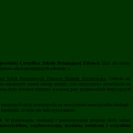
ewódzki Certyfikat Szkoły Promującej Zdrowie
(link do strony
fikatow-szkol-promujacych-zdrowie/ ).
ra Szkół Promujących Zdrowie Danielę Arciszewską
. Odbyła się
klas młodszych naszej szkoły umiliły czas uroczystości piosenkami na
żna było również obejrzeć wystawę prac uczniowskich dotyczących
rozmaitych akcji przedstawiła na uroczystości nauczycielka biologii i
s pandemii, co było nie lada wyzwaniem.
l.
W planowaniu, realizacji i podsumowaniu projektu brały udział
ę nauczycielom, wychowawcom, uczniom, rodzicom i wszystkim