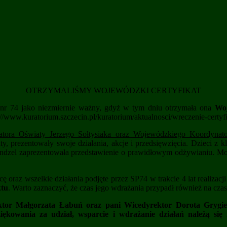
OTRZYMALIŚMY WOJEWÓDZKI CERTYFIKAT
ej nr 74 jako niezmiernie ważny, gdyż w tym dniu otrzymała ona
Woj
://www.kuratorium.szczecin.pl/kuratorium/aktualnosci/wreczenie-certy
tora Oświaty Jerzego Sołtysiaka oraz Wojewódzkiego Koordynato
aty, prezentowały swoje działania, akcje i przedsięwzięcia. Dzieci z 
dzel zaprezentowała przedstawienie o prawidłowym odżywianiu. Mo
raz wszelkie działania podjęte przez SP74 w trakcie 4 lat realizacji 
ktu
. Warto zaznaczyć, że czas jego wdrażania przypadł również na cza
ktor Małgorzata Łabuń oraz pani Wicedyrektor Dorota Grygie
iękowania za udział, wsparcie i wdrażanie działań należą si