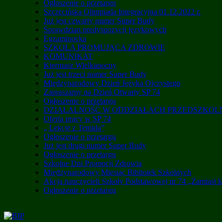
Ogłoszenie o przetargu
Szczecińska Olimpiada Integracyjna 01.12.2022 r.
Już jest czwarty numer Super Budy
Sprawdzian predyspozycji językowych
Egzaminocka
SZKOŁA PROMUJĄCA ZDROWIE
KOMUNIKAT
Kiermasz Wielkanocny
Już jest trzeci numer Super Budy
Międzynarodowy Dzień Języka Ojczystego
Zapraszamy na Dzień Otwarty SP 74
Ogłoszenie o przetargu
DZIAŁALNOŚĆ W ODDZIAŁACH PRZEDSZKO
Oferta pracy w SP 74
„ Lekcje z Temidą”
Ogłoszenie o przetargu
Już jest drugi numer Super Budy
Ogłoszenie o przetargu
Szkolne Dni Promocji Zdrowia
Międzynarodowy Miesiąc Bibliotek Szkolnych
Akcja nauczycieli Szkoły Podstawowej nr 74 „Zamiast 
Ogłoszenie o przetargu