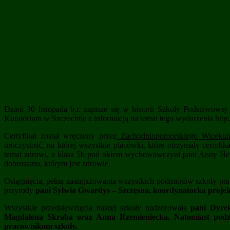
Dzień 30 listopada b.r. zapisze się w historii Szkoły Podstawow
Kuratorium w Szczecinie z informacją na temat tego wydarzenia http
Certyfikat został wręczony przez
Zachodniopomorskiego Wicekura
uroczystość, na której wszystkie placówki, które otrzymały certyfik
temat zdrowi, a klasa 5b pod okiem wychowawczyni pani Anny Hen
dobrostanu, którym jest zdrowie.
Osiągnięcia, pełną zaangażowania wszystkich podmiotów szkoły pracę o
przyrody
pani Sylwia Gwardys – Szczęsna, koordynatorka proje
Wszystkie przedsięwzięcia naszej szkoły nadzorowała
pani Dyre
Magdalena Skraba oraz Anna Rzemieniecka.
Natomiast podz
pracownikom szkoły.