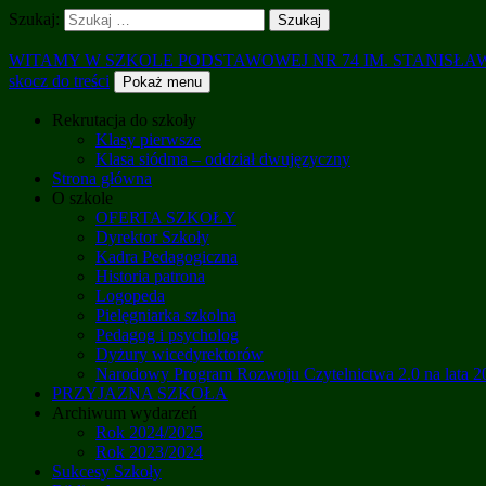
Szukaj:
WITAMY W SZKOLE PODSTAWOWEJ NR 74 IM. STANISŁ
skocz do treści
Pokaż menu
Rekrutacja do szkoły
Klasy pierwsze
Klasa siódma – oddział dwujęzyczny
Strona główna
O szkole
OFERTA SZKOŁY
Dyrektor Szkoły
Kadra Pedagogiczna
Historia patrona
Logopeda
Pielęgniarka szkolna
Pedagog i psycholog
Dyżury wicedyrektorów
Narodowy Program Rozwoju Czytelnictwa 2.0 na lata 
PRZYJAZNA SZKOŁA
Archiwum wydarzeń
Rok 2024/2025
Rok 2023/2024
Sukcesy Szkoły