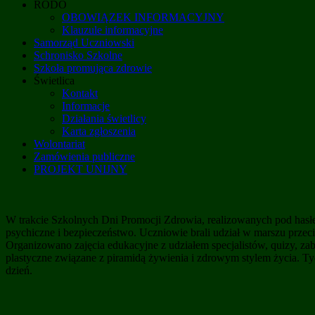
RODO
OBOWIĄZEK INFORMACYJNY
Klauzule informacyjne
Samorząd Uczniowski
Schronisko Szkolne
Szkoła promująca zdrowie
Świetlica
Kontakt
Informacje
Działania świetlicy
Karta zgłoszenia
Wolontariat
Zamówienia publiczne
PROJEKT UNIJNY
W trakcie Szkolnych Dni Promocji Zdrowia, realizowanych pod hasłem
psychiczne i bezpieczeństwo. Uczniowie brali udział w marszu prze
Organizowano zajęcia edukacyjne z udziałem specjalistów, quizy, z
plastyczne związane z piramidą żywienia i zdrowym stylem życia. Tyd
dzień.