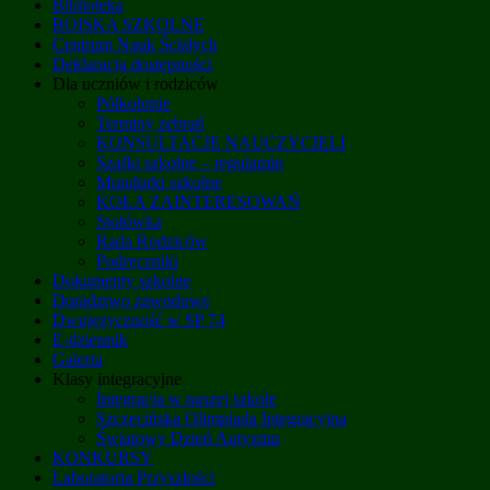
Biblioteka
BOISKA SZKOLNE
Centrum Nauk Ścisłych
Deklaracja dostępności
Dla uczniów i rodziców
Półkolonie
Terminy zebrań
KONSULTACJE NAUCZYCIELI
Szafki szkolne – regulamin
Mundurki szkolne
KOŁA ZAINTERESOWAŃ
Stołówka
Rada Rodziców
Podręczniki
Dokumenty szkolne
Doradztwo zawodowe
Dwujęzyczność w SP 74
E-dziennik
Galeria
Klasy integracyjne
Integracja w naszej szkole
Szczecińska Olimpiada Integracyjna
Światowy Dzień Autyzmu
KONKURSY
Laboratoria Przyszłości