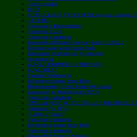
Gazetki szkolne
14472
KONSULTACJE NAUCZYCIELI w roku szkolnym 20
GALERIA
Gotowanie z Thermomixem
1 września 2022 r.
Ogłoszenie o przetargu
Szczecińska Olimpiada Integracyjna 01.12.2022 r.
Już jest czwarty numer Super Budy
Sprawdzian predyspozycji językowych
Egzaminocka
SZKOŁA PROMUJĄCA ZDROWIE
KOMUNIKAT
Kiermasz Wielkanocny
Już jest trzeci numer Super Budy
Międzynarodowy Dzień Języka Ojczystego
Zapraszamy na Dzień Otwarty SP 74
Ogłoszenie o przetargu
DZIAŁALNOŚĆ W ODDZIAŁACH PRZEDSZKO
Oferta pracy w SP 74
„ Lekcje z Temidą”
Ogłoszenie o przetargu
Już jest drugi numer Super Budy
Ogłoszenie o przetargu
Szkolne Dni Promocji Zdrowia