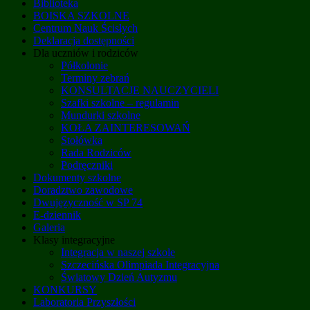
Biblioteka
BOISKA SZKOLNE
Centrum Nauk Ścisłych
Deklaracja dostępności
Dla uczniów i rodziców
Półkolonie
Terminy zebrań
KONSULTACJE NAUCZYCIELI
Szafki szkolne – regulamin
Mundurki szkolne
KOŁA ZAINTERESOWAŃ
Stołówka
Rada Rodziców
Podręczniki
Dokumenty szkolne
Doradztwo zawodowe
Dwujęzyczność w SP 74
E-dziennik
Galeria
Klasy integracyjne
Integracja w naszej szkole
Szczecińska Olimpiada Integracyjna
Światowy Dzień Autyzmu
KONKURSY
Laboratoria Przyszłości