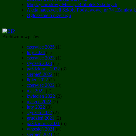
Międzynarodowy Miesiąc Bibliotek Szkolnych
Akcja nauczycieli Szkoły Podstawowej nr 74 „Zamiast 
Ogłoszenie o przetargu
Archiwum wpisów
czerwiec 2025
(1)
luty 2024
(1)
czerwiec 2023
(1)
styczeń 2023
(1)
październik 2022
(3)
sierpień 2022
(1)
lipiec 2022
(1)
czerwiec 2022
(3)
maj 2022
(2)
kwiecień 2022
(2)
marzec 2022
(2)
luty 2022
(3)
styczeń 2022
(2)
grudzień 2021
(2)
październik 2021
(5)
wrzesień 2021
(4)
sierpień 2021
(3)