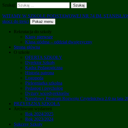
Szukaj:
WITAMY W SZKOLE PODSTAWOWEJ NR 74 IM. STANISŁ
skocz do treści
Pokaż menu
Rekrutacja do szkoły
Klasy pierwsze
Klasa siódma – oddział dwujęzyczny
Strona główna
O szkole
OFERTA SZKOŁY
Dyrektor Szkoły
Kadra Pedagogiczna
Historia patrona
Logopeda
Pielęgniarka szkolna
Pedagog i psycholog
Dyżury wicedyrektorów
Narodowy Program Rozwoju Czytelnictwa 2.0 na lata 
PRZYJAZNA SZKOŁA
Archiwum wydarzeń
Rok 2024/2025
Rok 2023/2024
Sukcesy Szkoły