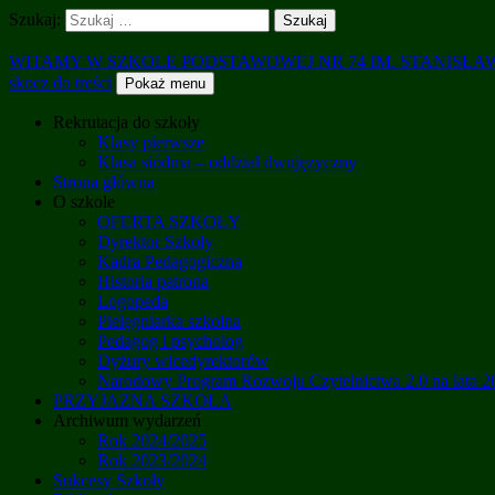
Szukaj:
WITAMY W SZKOLE PODSTAWOWEJ NR 74 IM. STANISŁ
skocz do treści
Pokaż menu
Rekrutacja do szkoły
Klasy pierwsze
Klasa siódma – oddział dwujęzyczny
Strona główna
O szkole
OFERTA SZKOŁY
Dyrektor Szkoły
Kadra Pedagogiczna
Historia patrona
Logopeda
Pielęgniarka szkolna
Pedagog i psycholog
Dyżury wicedyrektorów
Narodowy Program Rozwoju Czytelnictwa 2.0 na lata 
PRZYJAZNA SZKOŁA
Archiwum wydarzeń
Rok 2024/2025
Rok 2023/2024
Sukcesy Szkoły