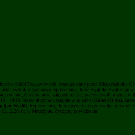
łopców Szkół Podstawowych, organizowany przez Międzyszkolny Ośrod
cińskich szkół, w tym nasza reprezentacja, która wygrała rywalizację 
czyć fakt, iż o kolejności zajętych miejsc, zadecydowały różnice w
, III – SP18. Nasza drużyna wystąpiła w składzie:
Hubert B (6e), Grzeg
, Igor W. (6f)
. Reprezentację do rozgrywek przygotowała i prowadzi
ię 02.12.2016r. w Mrzeżynie. Życzymy powodzenia!