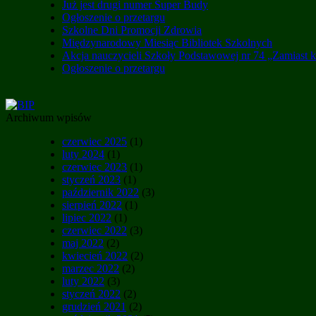
Już jest drugi numer Super Budy
Ogłoszenie o przetargu
Szkolne Dni Promocji Zdrowia
Międzynarodowy Miesiąc Bibliotek Szkolnych
Akcja nauczycieli Szkoły Podstawowej nr 74 „Zamiast 
Ogłoszenie o przetargu
Archiwum wpisów
czerwiec 2025
(1)
luty 2024
(1)
czerwiec 2023
(1)
styczeń 2023
(1)
październik 2022
(3)
sierpień 2022
(1)
lipiec 2022
(1)
czerwiec 2022
(3)
maj 2022
(2)
kwiecień 2022
(2)
marzec 2022
(2)
luty 2022
(3)
styczeń 2022
(2)
grudzień 2021
(2)