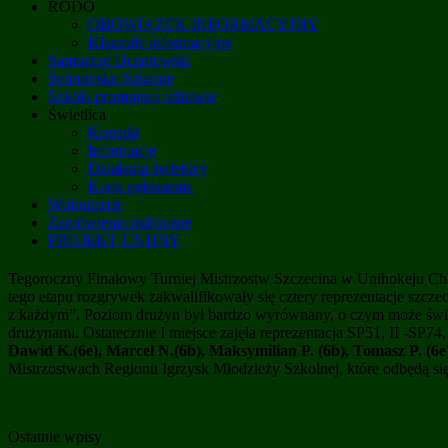
RODO
OBOWIĄZEK INFORMACYJNY
Klauzule informacyjne
Samorząd Uczniowski
Schronisko Szkolne
Szkoła promująca zdrowie
Świetlica
Kontakt
Informacje
Działania świetlicy
Karta zgłoszenia
Wolontariat
Zamówienia publiczne
PROJEKT UNIJNY
Tegoroczny Finałowy Turniej Mistrzostw Szczecina w Unihokeju Ch
tego etapu rozgrywek zakwalifikowały się cztery reprezentacje szcze
z każdym”. Poziom drużyn był bardzo wyrównany, o czym może świad
drużynami. Ostatecznie I miejsce zajęła reprezentacja SP51, II -SP74
Dawid K.(6e), Marcel N.(6b), Maksymilian P. (6b), Tomasz P. (6e)
Mistrzostwach Regionu Igrzysk Młodzieży Szkolnej, które odbędą s
Ostatnie wpisy