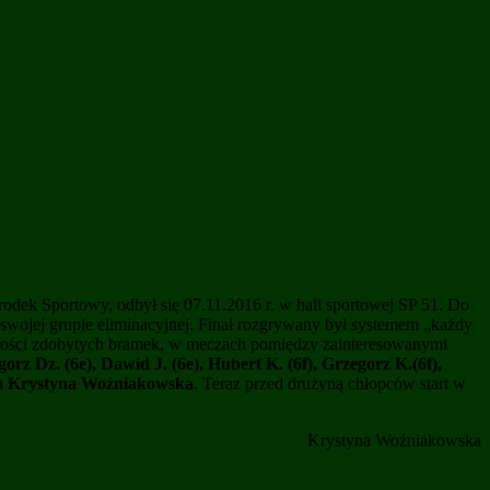
ek Sportowy, odbył się 07.11.2016 r. w hali sportowej SP 51. Do
w swojej grupie eliminacyjnej. Finał rozgrywany był systemem „każdy
 ilości zdobytych bramek, w meczach pomiędzy zainteresowanymi
orz Dz. (6e), Dawid J. (6e), Hubert K. (6f), Grzegorz K.(6f),
ła
Krystyna Woźniakowska
. Teraz przed drużyną chłopców start w
Krystyna Woźniakowska