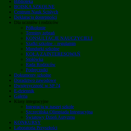
Biblioteka
BOISKA SZKOLNE
Centrum Nauk Ścisłych
Deklaracja dostępności
Dla uczniów i rodziców
Półkolonie
Terminy zebrań
KONSULTACJE NAUCZYCIELI
Szafki szkolne – regulamin
Mundurki szkolne
KOŁA ZAINTERESOWAŃ
Stołówka
Rada Rodziców
Podręczniki
Dokumenty szkolne
Doradztwo zawodowe
Dwujęzyczność w SP 74
E-dziennik
Galeria
Klasy integracyjne
Integracja w naszej szkole
Szczecińska Olimpiada Integracyjna
Światowy Dzień Autyzmu
KONKURSY
Laboratoria Przyszłości