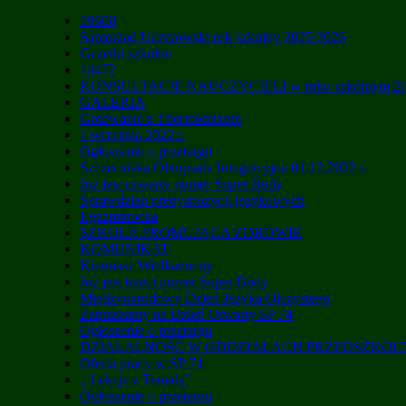
19600
Samorząd Uczniowski rok szkolny 2025/2026
Gazetki szkolne
14472
KONSULTACJE NAUCZYCIELI w roku szkolnym 20
GALERIA
Gotowanie z Thermomixem
1 września 2022 r.
Ogłoszenie o przetargu
Szczecińska Olimpiada Integracyjna 01.12.2022 r.
Już jest czwarty numer Super Budy
Sprawdzian predyspozycji językowych
Egzaminocka
SZKOŁA PROMUJĄCA ZDROWIE
KOMUNIKAT
Kiermasz Wielkanocny
Już jest trzeci numer Super Budy
Międzynarodowy Dzień Języka Ojczystego
Zapraszamy na Dzień Otwarty SP 74
Ogłoszenie o przetargu
DZIAŁALNOŚĆ W ODDZIAŁACH PRZEDSZKO
Oferta pracy w SP 74
„ Lekcje z Temidą”
Ogłoszenie o przetargu